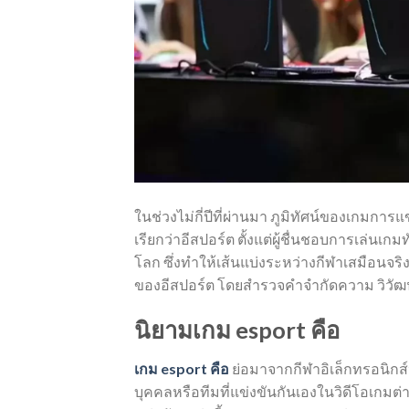
ในช่วงไม่กี่ปีที่ผ่านมา ภูมิทัศน์ของเกมกา
เรียกว่าอีสปอร์ต ตั้งแต่ผู้ชื่นชอบการเล่นเก
โลก ซึ่งทำให้เส้นแบ่งระหว่างกีฬาเสมือน
ของอีสปอร์ต โดยสำรวจคำจำกัดความ วิว
นิยามเกม esport คือ
เกม esport คือ
ย่อมาจากกีฬาอิเล็กทรอนิกส์ห
บุคคลหรือทีมที่แข่งขันกันเองในวิดีโอเกมต่