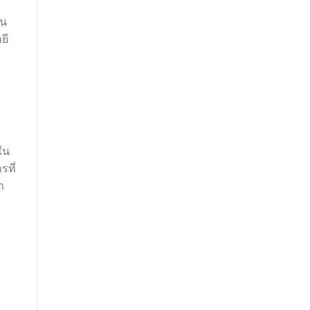
ัน
ยี
ใน
รที่
า