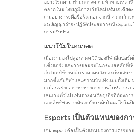
อย่างไรก็ตาม ท่ามกลางความท้าทายเหล่านี้
ตลาดใหม่ โดยภูมิภาคเกิดใหม่ เช่น เอเชียต
เกมอย่างกระตือรือร้น นอกจากนี้ ความก้าว
5G สัญญาว่าจะปฏิวัติประสบการณ์ eSports โ
การปรับปรุง
แนวโน้มในอนาคต
เมื่อเรามองไปสู่อนาคต วิถีของกีฬาอีสปอร์ตก
แข็งแกร่ง และการยอมรับในกระแสหลักที่เพิ่
อีกไม่กี่ปีข้างหน้า เราคาดหวังที่จะเห็นเงิ
มากขึ้นกับกีฬาและความบันเทิงแบบดั้งเดิม
เสมือนจริงและกีฬาทางกายภาพไม่ชัดเจน และ
เล่นเกมทั่วไป แฟนตัวยง หรือธุรกิจที่ต้องการ
และอิทธิพลของมันจะยังคงเติบโตต่อไปในปีต
Esports เป็นตัวแทนของก
เกม esport คือ เป็นตัวแทนของการบรรจบก