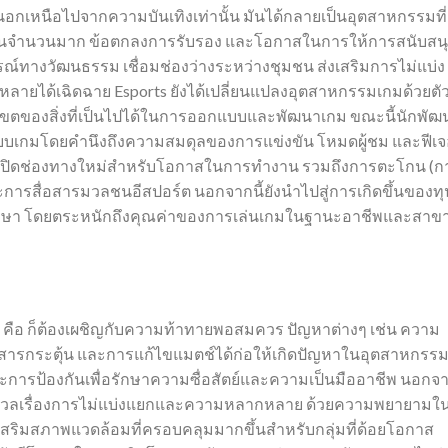
นนอกเหนือไปจากความบันเทิงเท่านั้น มันได้กลายเป็นอุตสาหกรรมที่
เดือนจำนวนมาก ข้อตกลงการรับรอง และโอกาสในการให้การสนับสน
ารณ์ทางวัฒนธรรม เชื่อมช่องว่างระหว่างชุมชน ส่งเสริมการไม่แบ่ง
หลายได้เฉิดฉาย Esports ยังได้เปลี่ยนแปลงอุตสาหกรรมเกมด้วยตั
เขตของสิ่งที่เป็นไปได้ในการออกแบบและพัฒนาเกม ขณะนี้นักพัฒ
บเกมโดยคำนึงถึงความสมดุลของการแข่งขัน โหมดผู้ชม และฟีเจ
์ตยังเปิดช่องทางใหม่สำหรับโอกาสในการทำงาน รวมถึงการตะโกน (ก
การสื่อสารมวลชนอีสปอร์ต นอกจากนี้ยังนำไปสู่การเกิดขึ้นของทุ
กษา โดยตระหนักถึงคุณค่าของการเล่นเกมในฐานะอาชีพและสาข
rt คือ ก็ต้องเผชิญกับความท้าทายพอสมควร ปัญหาต่างๆ เช่น ความ
ิมสารกระตุ้น และการแก้ไขแมตช์ได้ก่อให้เกิดปัญหาในอุตสาหกรรม 
และการป้องกันเพื่อรักษาความซื่อสัตย์และความเป็นมืออาชีพ นอกจา
มกังวลเรื่องการไม่แบ่งแยกและความหลากหลาย ด้วยความพยายามใ
ริมสภาพแวดล้อมที่ครอบคลุมมากขึ้นสำหรับกลุ่มที่ด้อยโอกาส