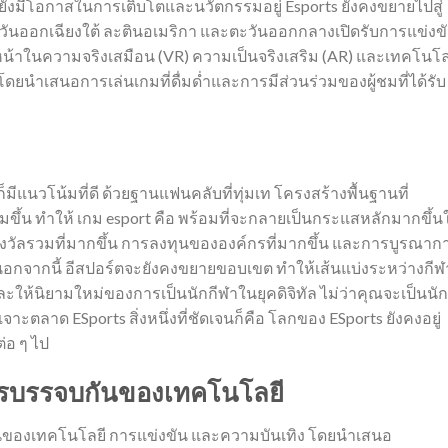
ยังมีโอกาสในการเติบโตและนวัตกรรมอยู่ Esports ยังคงขยายไปสู่
ะวันออกเฉียงใต้ ละตินอเมริกา และตะวันออกกลางเปิดรับการแข่งข
หน้าในความจริงเสมือน (VR) ความเป็นจริงเสริม (AR) และเทคโนโล
ดยนำเสนอการเล่นเกมที่ดื่มด่ำและการมีส่วนร่วมของผู้ชมที่ได้รับ
็มีแนวโน้มที่ดี ด้วยฐานแฟนคลับที่ทุ่มเท โครงสร้างพื้นฐานที่
มขึ้น ทำให้ เกม esport คือ พร้อมที่จะกลายเป็นกระแสหลักมากขึ้น
นรางวัลรวมที่มากขึ้น การลงทุนขององค์กรที่มากขึ้น และการบูรณากา
 นอกจากนี้ อีสปอร์ตจะยังคงขยายขอบเขต ทำให้เส้นแบ่งระหว่างกีฬ
ให้นิยามใหม่ของการเป็นนักกีฬาในยุคดิจิทัล ไม่ว่าคุณจะเป็นนัก
เจาะตลาด ESports สิ่งหนึ่งที่ชัดเจนก็คือ โลกของ ESports ยังคงอยู่
่อ ๆ ไป
ารบรรจบกันของเทคโนโลยี
ันของเทคโนโลยี การแข่งขัน และความบันเทิง โดยนำเสนอ