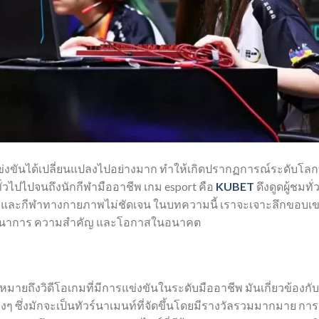
รแข่งขันได้เปลี่ยนแปลงไปอย่างมาก ทำให้เกิดปรากฏการณ์ระดับโลกท
มทั่วไปไปจนถึงนักกีฬามืออาชีพ เกม esport คือ
KUBET
ดึงดูดผู้ชมทั่
จริงและกีฬาทางกายภาพไม่ชัดเจน ในบทความนี้ เราจะเจาะลึกขอบเ
ัฒนาการ ความสำคัญ และโอกาสในอนาคต
มายถึงวิดีโอเกมที่มีการแข่งขันในระดับมืออาชีพ มันเกี่ยวข้องกับ
างๆ ซึ่งมักจะเป็นทัวร์นาเมนท์ที่จัดขึ้นโดยมีรางวัลรวมมากมาย การ