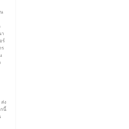
ุน
ว
นา
อร์
าร
น
า
ส่ง
กนี้
น