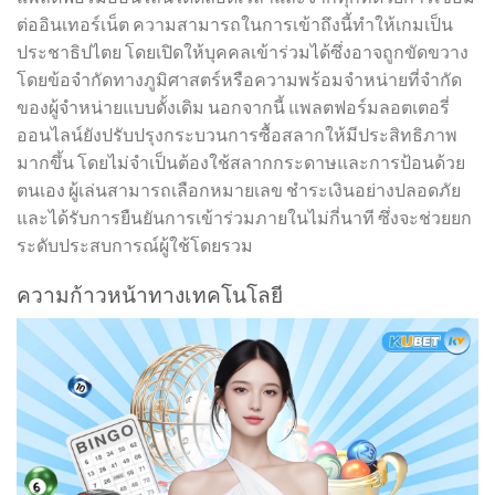
ต่ออินเทอร์เน็ต ความสามารถในการเข้าถึงนี้ทำให้เกมเป็น
ประชาธิปไตย โดยเปิดให้บุคคลเข้าร่วมได้ซึ่งอาจถูกขัดขวาง
โดยข้อจำกัดทางภูมิศาสตร์หรือความพร้อมจำหน่ายที่จำกัด
ของผู้จำหน่ายแบบดั้งเดิม นอกจากนี้ แพลตฟอร์มลอตเตอรี่
ออนไลน์ยังปรับปรุงกระบวนการซื้อสลากให้มีประสิทธิภาพ
มากขึ้น โดยไม่จำเป็นต้องใช้สลากกระดาษและการป้อนด้วย
ตนเอง ผู้เล่นสามารถเลือกหมายเลข ชำระเงินอย่างปลอดภัย
และได้รับการยืนยันการเข้าร่วมภายในไม่กี่นาที ซึ่งจะช่วยยก
ระดับประสบการณ์ผู้ใช้โดยรวม
ความก้าวหน้าทางเทคโนโลยี