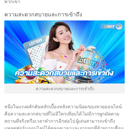
พวกเขา
ความสะดวกสบายและการเข้าถึง
ความสะดวกสบายและการเข้าถึง
หนึ่งในแรงผลักดันหลักเบื้องหลังความนิยมของหวยออนไลน์
คือความสะดวกสบายที่ไม่มีใครเทียบได้ ไม่มีการผูกมัดตาม
สถานที่จริงหรือเวลาทำการอีกต่อไป ผู้เล่นสามารถเข้าถึง
แพลตฟอร์มออนไลน์ได้ตลอดเวลาและจากทุกที่ด้วยการเชื่อม