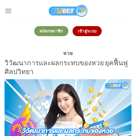
Skip
to
content
สมัครสมาชิก
เข้าสู่ระบบ
หวย
วิวัฒนาการและผลกระทบของหวย ยุคฟื้นฟู
ศิลปวิทยา