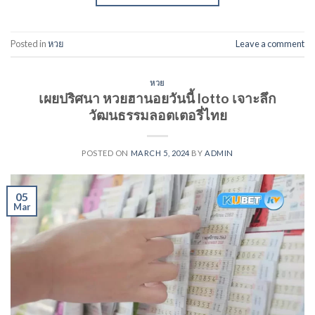
Posted in
หวย
Leave a comment
หวย
เผยปริศนา หวยฮานอยวันนี้ lotto เจาะลึก
วัฒนธรรมลอตเตอรี่ไทย
POSTED ON
MARCH 5, 2024
BY
ADMIN
05
Mar