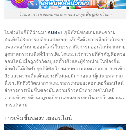
วิวัฒนาการและผลกระทบของหวย ยุคฟื้นฟูศิลปวิทยา
ในช่วงไม่กี่ปีที่ผ่านมา
KUBET
ภูมิทัศน์ของเกมและความ
บันเทิงได้รับการเปลี่ยนแปลงอย่างลึกซึ้งด้วยการถือกำเนิดของ
แพลตฟอร์มหวยออนไลน์ ในบรรดากิจกรรมออนไลน์มากมาย
อุตสาหกรรมหนึ่งที่มีการเติบโตและนวัตกรรมที่สำคัญคือหวย
ออนไลน์ เมื่อถูกจำกัดอยู่แค่ตั๋วจริงและผู้จำหน่ายในท้องถิ่น
ล็อตโต้ได้เปิดรับยุคดิจิทัล โดยมอบความสะดวกสบาย การเข้า
ถึง และความตื่นเต้นอย่างที่ไม่เคยมีมาก่อนแก่ผู้เล่น บทความ
นี้เจาะลึกถึงวิวัฒนาการและผลกระทบของลอตเตอรี่ออนไลน์
สำรวจการเพิ่มขึ้นของมัน ความก้าวหน้าทางเทคโนโลยี
ความท้าทายด้านกฎระเบียบ และผลกระทบในวงกว้างต่อแนว
การเล่นเกม
การเพิ่มขึ้นของหวยออนไลน์