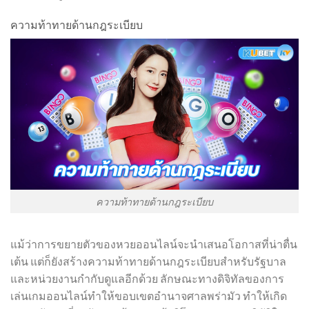
ความท้าทายด้านกฎระเบียบ
ความท้าทายด้านกฎระเบียบ
แม้ว่าการขยายตัวของหวยออนไลน์จะนำเสนอโอกาสที่น่าตื่น
เต้น แต่ก็ยังสร้างความท้าทายด้านกฎระเบียบสำหรับรัฐบาล
และหน่วยงานกำกับดูแลอีกด้วย ลักษณะทางดิจิทัลของการ
เล่นเกมออนไลน์ทำให้ขอบเขตอำนาจศาลพร่ามัว ทำให้เกิด