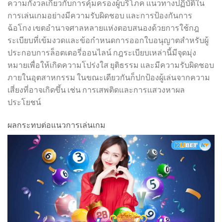
ความกังวลเกี่ยวกับการคุ้มครองผู้บริโภค แนวทางปฏิบัติใน
การเล่นเกมอย่างมีความรับผิดชอบ และการป้องกันการ
ฉ้อโกง เขตอำนาจศาลหลายแห่งตอบสนองด้วยการใช้กฎ
ระเบียบที่เข้มงวดและข้อกำหนดการออกใบอนุญาตสำหรับผู้
ประกอบการล็อตเตอรี่ออนไลน์ กฎระเบียบเหล่านี้มีจุดมุ่ง
หมายเพื่อให้เกิดความโปร่งใส ยุติธรรม และมีความรับผิดชอบ
ภายในอุตสาหกรรม ในขณะเดียวกันก็ปกป้องผู้เล่นจากความ
เสี่ยงที่อาจเกิดขึ้น เช่น การเสพติดและการแสวงหาผล
ประโยชน์
ผลกระทบต่อแนวการเล่นเกม