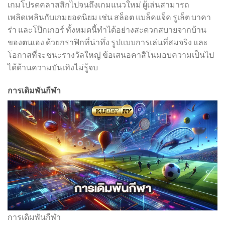
เกมโปรดคลาสสิกไปจนถึงเกมแนวใหม่ ผู้เล่นสามารถ
เพลิดเพลินกับเกมยอดนิยม เช่น สล็อต แบล็คแจ็ค รูเล็ต บาคา
ร่า และโป๊กเกอร์ ทั้งหมดนี้ทำได้อย่างสะดวกสบายจากบ้าน
ของตนเอง ด้วยกราฟิกที่น่าทึ่ง รูปแบบการเล่นที่สมจริง และ
โอกาสที่จะชนะรางวัลใหญ่ ข้อเสนอคาสิโนมอบความเป็นไป
ได้ด้านความบันเทิงไม่รู้จบ
การเดิมพันกีฬา
การเดิมพันกีฬา