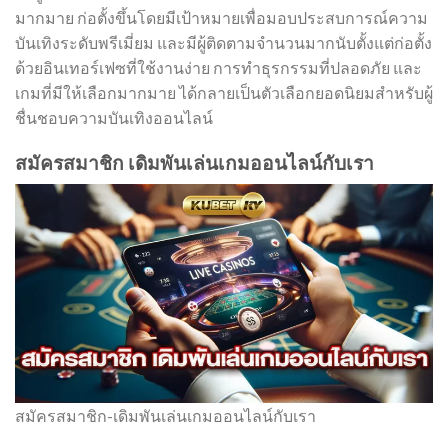
มากมาย ก่อตั้งขึ้นโดยมีเป้าหมายเพื่อมอบประสบการณ์ความ
บันเทิงระดับพรีเมี่ยม และมีผู้ติดตามจำนวนมากนับตั้งแต่ก่อตั้ง
ด้วยอินเทอร์เฟซที่ใช้งานง่าย การทำธุรกรรมที่ปลอดภัย และ
เกมที่มีให้เลือกมากมาย ได้กลายเป็นตัวเลือกยอดนิยมสำหรับผู้
ชื่นชอบความบันเทิงออนไลน์
สมัครสมาชิก เดิมพันเล่นเกมออนไลน์กับเรา
สมัครสมาชิก-เดิมพันเล่นเกมออนไลน์กับเรา