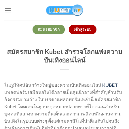
Skip
to
content
สมัครสมาชิก
เข้าสู่ระบบ
สมัครสมาชิก Kubet สำรวจโลกแห่งความ
บันเทิงออนไลน์
ในภูมิทัศน์อันกว้างใหญ่ของความบันเทิงออนไลน์
KUBET
แพลตฟอร์มเสมือนจริงได้กลายเป็นศูนย์กลางที่สำคัญสำหรับ
กิจกรรมยามว่าง ในบรรดาแพลตฟอร์มเหล่านี้ สมัครสมาชิก
Kubet โดดเด่นในฐานะจุดหมายปลายทางที่โดดเด่นสำหรับ
บุคคลที่แสวงหาความตื่นเต้นและความเพลิดเพลินผ่านความ
บันเทิงในรูปแบบต่างๆ ตั้งแต่เกมคาสิโนที่น่าตื่นเต้นไปจนถึง
ตัวเลือกการเดิมพันกีฬาที่น่าดึงดูด นำเสนอประสบการณ์ที่