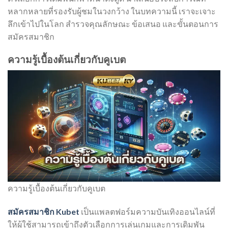
หลากหลายที่รองรับผู้ชมในวงกว้าง ในบทความนี้ เราจะเจาะ
ลึกเข้าไปในโลก สำรวจคุณลักษณะ ข้อเสนอ และขั้นตอนการ
สมัครสมาชิก
ความรู้เบื้องต้นเกี่ยวกับคูเบต
ความรู้เบื้องต้นเกี่ยวกับคูเบต
สมัครสมาชิก Kubet
เป็นแพลตฟอร์มความบันเทิงออนไลน์ที่
ให้ผู้ใช้สามารถเข้าถึงตัวเลือกการเล่นเกมและการเดิมพัน