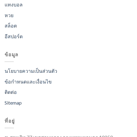
แทงบอล
หวย
สล็อต
อีสปอร์ต
ข้อมูล
นโยบายความเป็นส่วนตัว
ข้อกำหนดและเงื่อนไข
ติดต่อ
Sitemap
ที่อยู่