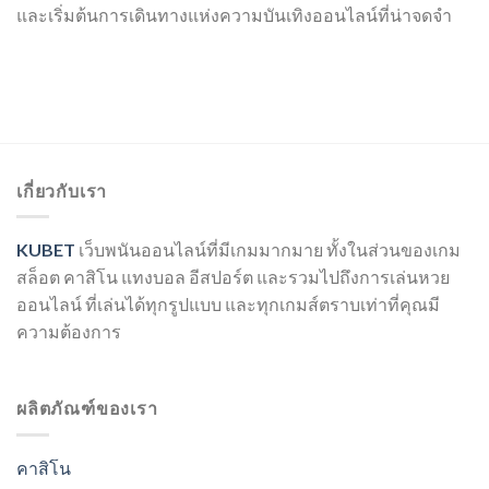
และเริ่มต้นการเดินทางแห่งความบันเทิงออนไลน์ที่น่าจดจำ
เกี่ยวกับเรา
KUBET
เว็บพนันออนไลน์ที่มีเกมมากมาย ทั้งในส่วนของเกม
สล็อต คาสิโน แทงบอล อีสปอร์ต และรวมไปถึงการเล่นหวย
ออนไลน์ ที่เล่นได้ทุกรูปแบบ และทุกเกมส์ตราบเท่าที่คุณมี
ความต้องการ
ผลิตภัณฑ์ของเรา
คาสิโน